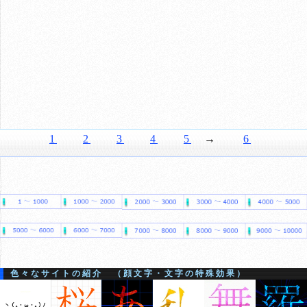
1
2
3
4
5
→
6
色々なサイトの紹介 （顔文字・文字の特殊効果）