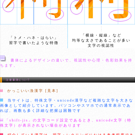
「横線・縦線」など
「トメ・ハネ・はらい」
均等な太さであることが多い
習字で書いたような特徴
文字の視認性
書体によるデザインの違いで、視認性や心理・色彩効果を持
ちます。
かっこいい渙漢字 [見本]
当サイトは、特殊文字・unicode漢字など複雑な文字を大きな
画像として紹介しています。パソコンやスマホでの通常表示であ
れば、画数も多く詳細な把握は困難です
「shift-jis」の文字コード設定であるとき、unicode文字（特
殊文字）が表示されない場合があります
紹介している漢字は、習字・レタリングにおける参考程度であ