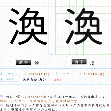
渙
渙
3-akiraka.jpg
4-akiraka.jpg
あきらか,カン
（抜粋）
特殊で難しい
unicode漢字
の見本（仕組み）も把握出来ます。
通常、パソコン・スマホ表記だと複雑難解です。
明朝体やゴシック体など習字やレタリングの見本の参考になり
ます。視認性やデザインの比較に。