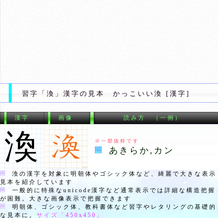
習字「渙」漢字の見本 かっこいい渙 [漢字]
漢字
画像
読み方 （一例）
渙
※一部抜粋です
あきらか,カン
渙
の漢字を対象に明朝体やゴシック体など、綺麗で大きな表示
見本を紹介しています
一般的に特殊なunicode漢字など通常表示では詳細な構造把握
が困難。大きな画像表示で把握できます
明朝体、ゴシック体、教科書体など習字やレタリングの基礎的
な見本に。
サイズ「
450x450
」