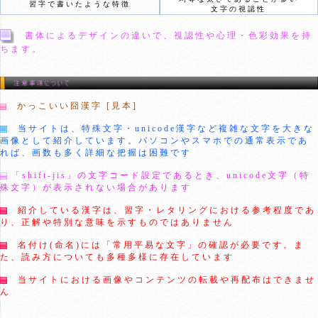
習字で書いたような特徴
文字の視認性
書体によるデザインの違いで、視認性や心理・色彩効果を持
ちます。
かっこいい囧漢字 [見本]
当サイトは、特殊文字・unicode漢字など複雑な文字を大きな
画像として紹介しています。パソコンやスマホでの通常表示であ
れば、画数も多く詳細な把握は困難です
「shift-jis」の文字コード設定であるとき、unicode文字（特
殊文字）が表示されない場合があります
紹介している漢字は、習字・レタリングにおける参考程度であ
り、正解や特別な意味を示すものではありません
名付け(命名)には「常用平易な文字」の確認が必要です。ま
た、読み方についても多種多様に存在しています
当サイトにおける画像やコンテンツの転載や再配布はできませ
ん