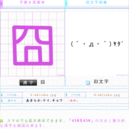
手書き風書体
顔文字画像
顔文字
囧
5-akiraka.jpg
6-akiraka.jpg
あきらか,ケイ,キョウ
（抜粋）
スマホでも拡大表示できます。
「450X450」
の大きく魅力的
な漢字を確認出来ます。