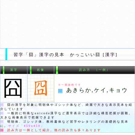
習字「囧」漢字の見本 かっこいい囧 [漢字]
漢字
画像
読み方 （一例）
囧
※一部抜粋です
あきらか,ケイ,キョウ
囧
の漢字を対象に明朝体やゴシック体など、綺麗で大きな表示見本を紹
介しています
一般的に特殊なunicode漢字など通常表示では詳細な構造把握が困難。
大きな画像表示で把握できます
明朝体、ゴシック体、教科書体など習字やレタリングの基礎的な見本
に。
サイズ「
450x450
」
読み方は一例として紹介。他の読み方も多々あります