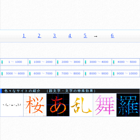
1
2
3
4
5
→
6
色々なサイトの紹介 （顔文字・文字の特殊効果）