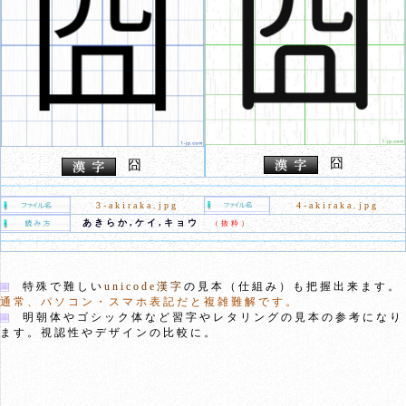
囧
囧
3-akiraka.jpg
4-akiraka.jpg
あきらか,ケイ,キョウ
（抜粋）
特殊で難しい
unicode漢字
の見本（仕組み）も把握出来ます。
通常、パソコン・スマホ表記だと複雑難解です。
明朝体やゴシック体など習字やレタリングの見本の参考になり
ます。視認性やデザインの比較に。