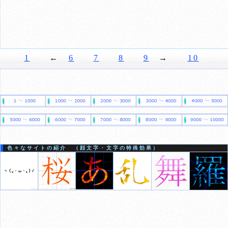
1
←
6
7
8
9
→
10
色々なサイトの紹介 （顔文字・文字の特殊効果）