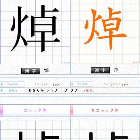
焯
焯
1-syaku.jpg
2-syaku.jpg
あきらか,シャク,トク,タク
（抜粋）
ゴシック体
丸ゴシック体