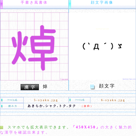
手書き風書体
顔文字画像
顔文字
焯
5-syaku.jpg
6-syaku.jpg
あきらか,シャク,トク,タク
（抜粋）
スマホでも拡大表示できます。
「450X450」
の大きく魅力的
な漢字を確認出来ます。