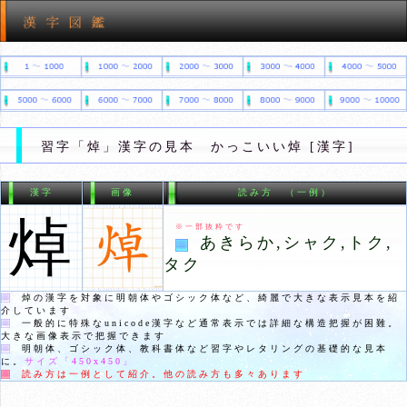
習字「焯」漢字の見本 かっこいい焯 [漢字]
漢字
画像
読み方 （一例）
焯
※一部抜粋です
あきらか,シャク,トク,
タク
焯
の漢字を対象に明朝体やゴシック体など、綺麗で大きな表示見本を紹
介しています
一般的に特殊なunicode漢字など通常表示では詳細な構造把握が困難。
大きな画像表示で把握できます
明朝体、ゴシック体、教科書体など習字やレタリングの基礎的な見本
に。
サイズ「
450x450
」
読み方は一例として紹介。他の読み方も多々あります