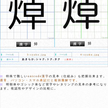
焯
焯
3-syaku.jpg
4-syaku.jpg
あきらか,シャク,トク,タク
（抜粋）
特殊で難しい
unicode漢字
の見本（仕組み）も把握出来ます。
通常、パソコン・スマホ表記だと複雑難解です。
明朝体やゴシック体など習字やレタリングの見本の参考になり
ます。視認性やデザインの比較に。