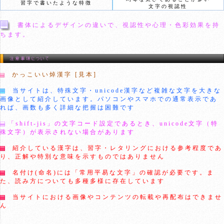
習字で書いたような特徴
文字の視認性
書体によるデザインの違いで、視認性や心理・色彩効果を持
ちます。
かっこいい焯漢字 [見本]
当サイトは、特殊文字・unicode漢字など複雑な文字を大きな
画像として紹介しています。パソコンやスマホでの通常表示であ
れば、画数も多く詳細な把握は困難です
「shift-jis」の文字コード設定であるとき、unicode文字（特
殊文字）が表示されない場合があります
紹介している漢字は、習字・レタリングにおける参考程度であ
り、正解や特別な意味を示すものではありません
名付け(命名)には「常用平易な文字」の確認が必要です。ま
た、読み方についても多種多様に存在しています
当サイトにおける画像やコンテンツの転載や再配布はできませ
ん