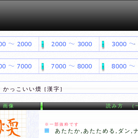
かっこいい煗 [漢字]
画像
読み方 （
※一部抜粋です
あたたか,あたためる,ダン,