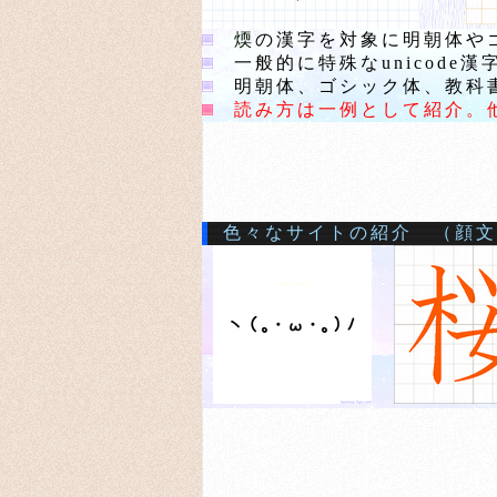
煗
の漢字を対象に明朝体や
一般的に特殊なunicode
明朝体、ゴシック体、教科書
読み方は一例として紹介。
色々なサイトの紹介 （顔