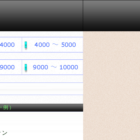
一例）
ナン