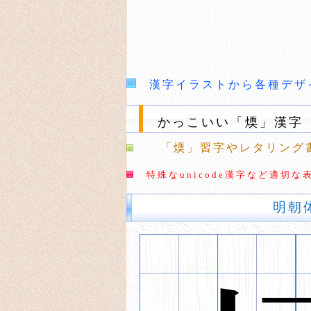
漢字イラストから各種デザ
かっこいい「煗」漢字
「煗」習字やレタリング
特殊なunicode漢字など適
明朝