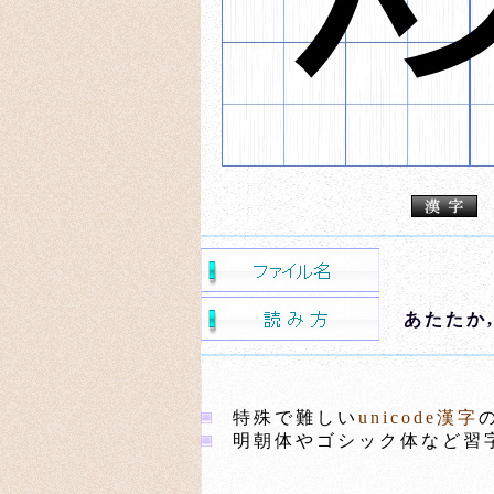
あたたか
特殊で難しい
unicode漢字
明朝体やゴシック体など習字