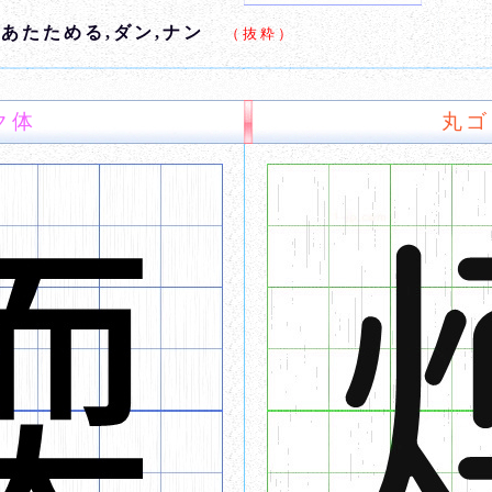
,あたためる,ダン,ナン
（抜粋）
ク体
丸ゴ