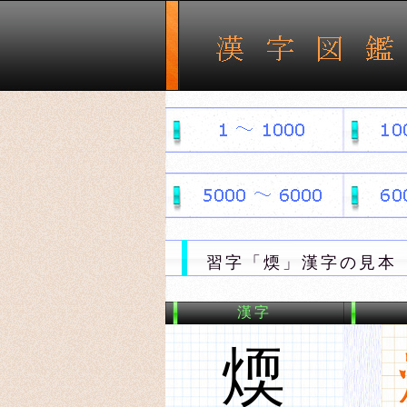
習字「煗」漢字の見本 
漢字
煗