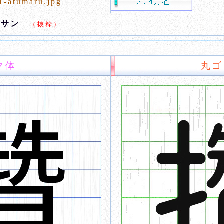
1-atumaru.jpg
,サン
（抜粋）
ク体
丸ゴ