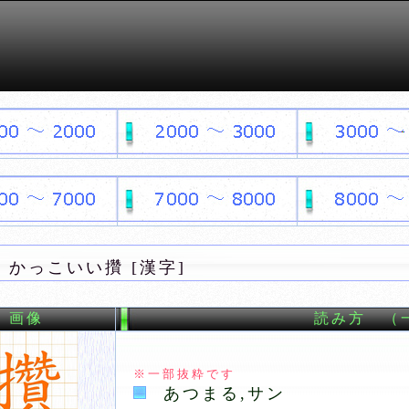
かっこいい攢 [漢字]
画像
読み方 （
※一部抜粋です
あつまる,サン