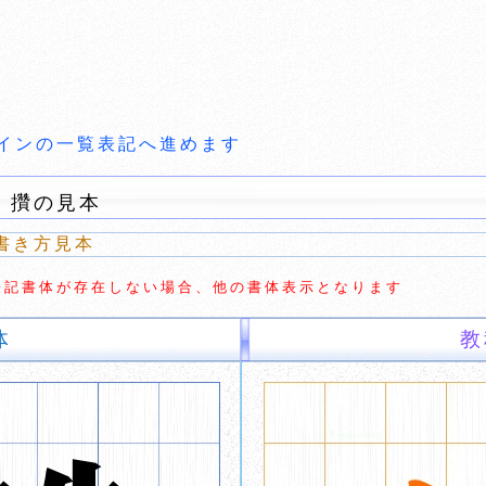
インの一覧表記へ進めます
 攢の見本
書き方見本
切な表記書体が存在しない場合、他の書体表示となります
体
教