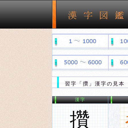
習字「攢」漢字の見本 
漢字
攢