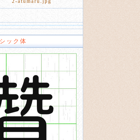
2-atumaru.jpg
シック体