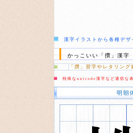
漢字イラストから各種デザ
かっこいい「攢」漢字
「攢」習字やレタリング
特殊なunicode漢字など適
明朝