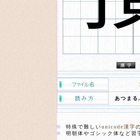
あつまる
特殊で難しい
unicode漢字
明朝体やゴシック体など習字