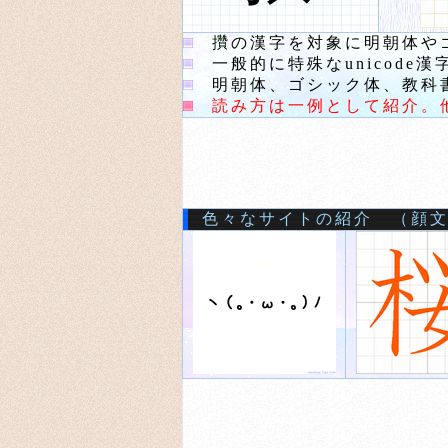
攢
の漢字を対象に明朝体や
一般的に特殊なunicode
明朝体、ゴシック体、教科書
読み方は一例として紹介。
色々なサイトの紹介 （顔