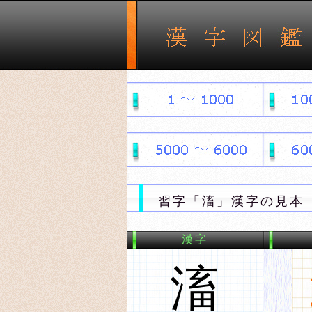
習字「滀」漢字の見本 
漢字
滀