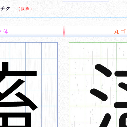
,チク
（抜粋）
ク体
丸ゴ