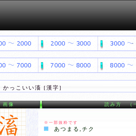
かっこいい滀 [漢字]
画像
読み方 （
※一部抜粋です
あつまる,チク