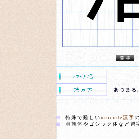
あつまる
特殊で難しい
unicode漢字
明朝体やゴシック体など習字