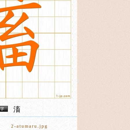
滀
2-atumaru.jpg