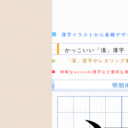
漢字イラストから各種デザ
かっこいい「滀」漢字
「滀」習字やレタリング
特殊なunicode漢字など適
明朝