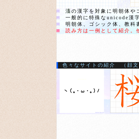
滀
の漢字を対象に明朝体や
一般的に特殊なunicode
明朝体、ゴシック体、教科書
読み方は一例として紹介。
色々なサイトの紹介 （顔