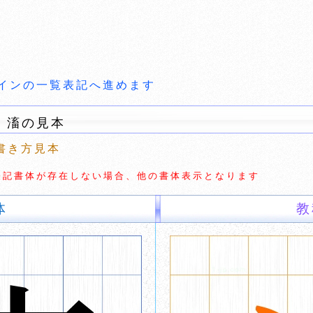
インの一覧表記へ進めます
 滀の見本
書き方見本
切な表記書体が存在しない場合、他の書体表示となります
体
教