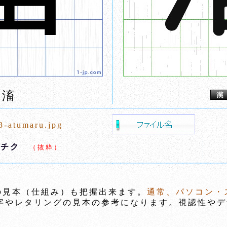
滀
3-atumaru.jpg
,チク
（抜粋）
の見本（仕組み）も把握出来ます。
通常、パソコン・
やレタリングの見本の参考になります。視認性やデ