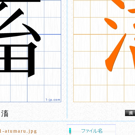
滀
1-atumaru.jpg