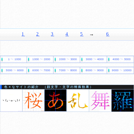
1
2
3
4
5
→
6
色々なサイトの紹介 （顔文字・文字の特殊効果）