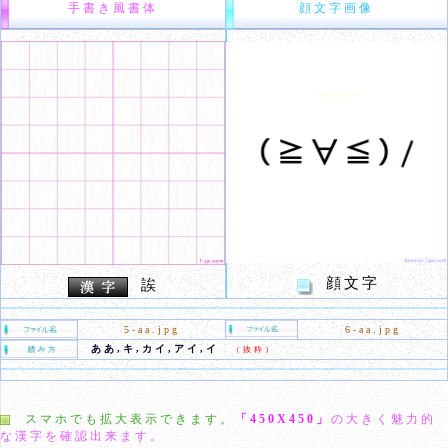
手書き風書体
顔文字画像
顔文字
誒
5-aa.jpg
6-aa.jpg
ああ,キ,カイ,アイ,イ
（抜粋）
スマホでも拡大表示できます。
「450X450」
の大きく魅力的
な漢字を確認出来ます。