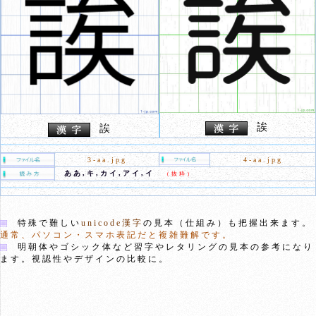
誒
誒
3-aa.jpg
4-aa.jpg
ああ,キ,カイ,アイ,イ
（抜粋）
特殊で難しい
unicode漢字
の見本（仕組み）も把握出来ます。
通常、パソコン・スマホ表記だと複雑難解です。
明朝体やゴシック体など習字やレタリングの見本の参考になり
ます。視認性やデザインの比較に。