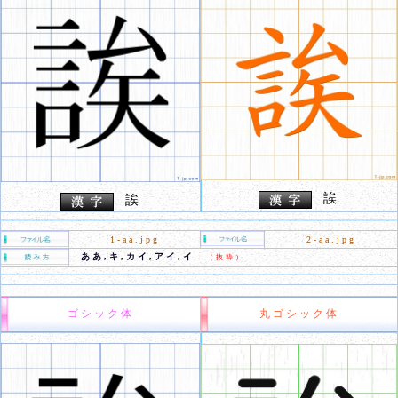
誒
誒
1-aa.jpg
2-aa.jpg
ああ,キ,カイ,アイ,イ
（抜粋）
ゴシック体
丸ゴシック体