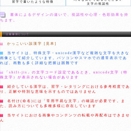
習字で書いたような特徴
文字の視認性
書体によるデザインの違いで、視認性や心理・色彩効果を持
ちます。
かっこいい誒漢字 [見本]
当サイトは、特殊文字・unicode漢字など複雑な文字を大きな
画像として紹介しています。パソコンやスマホでの通常表示であ
れば、画数も多く詳細な把握は困難です
「shift-jis」の文字コード設定であるとき、unicode文字（特
殊文字）が表示されない場合があります
紹介している漢字は、習字・レタリングにおける参考程度であ
り、正解や特別な意味を示すものではありません
名付け(命名)には「常用平易な文字」の確認が必要です。ま
た、読み方についても多種多様に存在しています
当サイトにおける画像やコンテンツの転載や再配布はできませ
ん