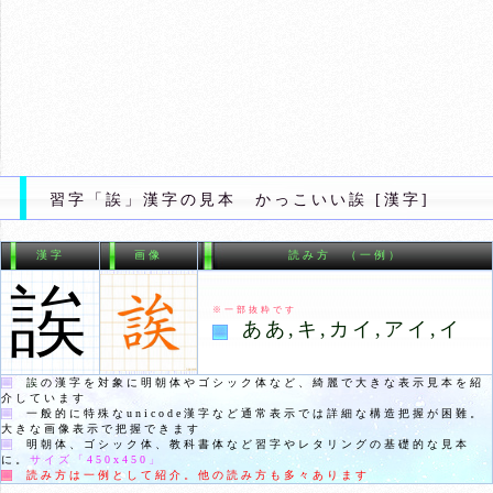
習字「誒」漢字の見本 かっこいい誒 [漢字]
漢字
画像
読み方 （一例）
誒
※一部抜粋です
ああ,キ,カイ,アイ,イ
誒
の漢字を対象に明朝体やゴシック体など、綺麗で大きな表示見本を紹
介しています
一般的に特殊なunicode漢字など通常表示では詳細な構造把握が困難。
大きな画像表示で把握できます
明朝体、ゴシック体、教科書体など習字やレタリングの基礎的な見本
に。
サイズ「
450x450
」
読み方は一例として紹介。他の読み方も多々あります