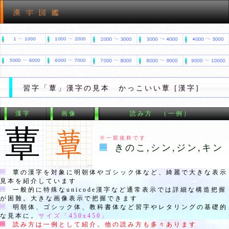
習字「蕈」漢字の見本 かっこいい蕈 [漢字]
漢字
画像
読み方 （一例）
蕈
※一部抜粋です
きのこ,シン,ジン,キン
蕈
の漢字を対象に明朝体やゴシック体など、綺麗で大きな表示
見本を紹介しています
一般的に特殊なunicode漢字など通常表示では詳細な構造把握
が困難。大きな画像表示で把握できます
明朝体、ゴシック体、教科書体など習字やレタリングの基礎的
な見本に。
サイズ「
450x450
」
読み方は一例として紹介。他の読み方も多々あります