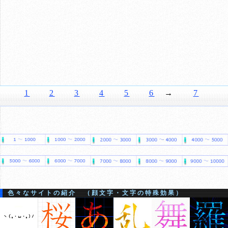
1
2
3
4
5
6
→
7
色々なサイトの紹介 （顔文字・文字の特殊効果）