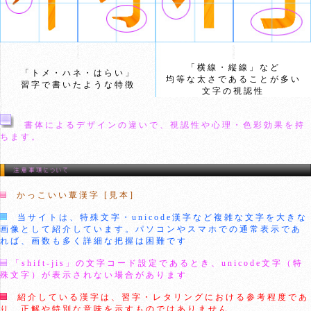
「横線・縦線」など
「トメ・ハネ・はらい」
均等な太さであることが多い
習字で書いたような特徴
文字の視認性
書体によるデザインの違いで、視認性や心理・色彩効果を持
ちます。
かっこいい蕈漢字 [見本]
当サイトは、特殊文字・unicode漢字など複雑な文字を大きな
画像として紹介しています。パソコンやスマホでの通常表示であ
れば、画数も多く詳細な把握は困難です
「shift-jis」の文字コード設定であるとき、unicode文字（特
殊文字）が表示されない場合があります
紹介している漢字は、習字・レタリングにおける参考程度であ
り、正解や特別な意味を示すものではありません