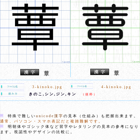
蕈
蕈
3-kinoko.jpg
4-kinoko.jpg
きのこ,シン,ジン,キン
（抜粋）
特殊で難しい
unicode漢字
の見本（仕組み）も把握出来ます。
通常、パソコン・スマホ表記だと複雑難解です。
明朝体やゴシック体など習字やレタリングの見本の参考になり
ます。視認性やデザインの比較に。