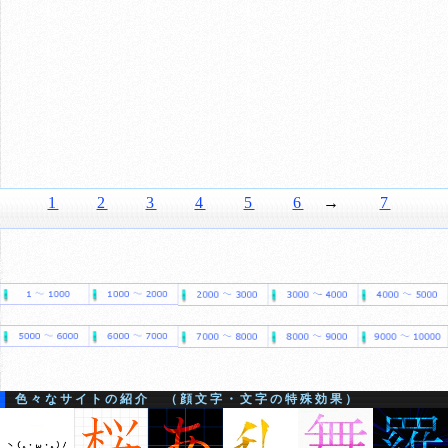
1
2
3
4
5
6
→
7
色々なサイトの紹介 （顔文字・文字の特殊効果）