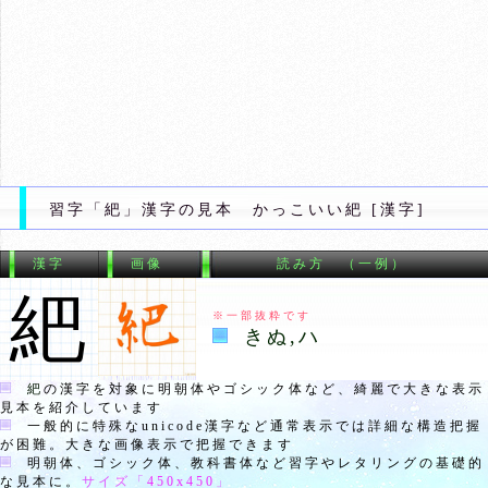
習字「紦」漢字の見本 かっこいい紦 [漢字]
漢字
画像
読み方 （一例）
紦
※一部抜粋です
きぬ,ハ
紦
の漢字を対象に明朝体やゴシック体など、綺麗で大きな表示
見本を紹介しています
一般的に特殊なunicode漢字など通常表示では詳細な構造把握
が困難。大きな画像表示で把握できます
明朝体、ゴシック体、教科書体など習字やレタリングの基礎的
な見本に。
サイズ「
450x450
」