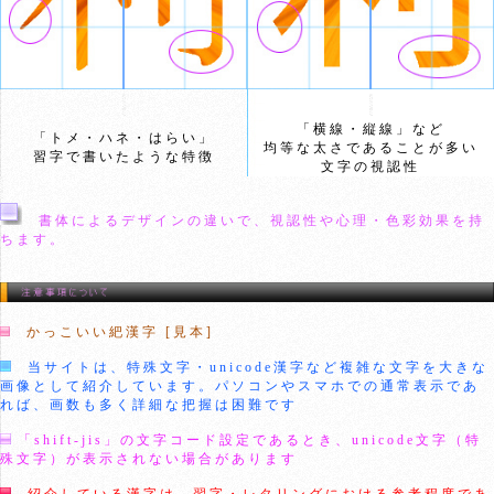
「横線・縦線」など
「トメ・ハネ・はらい」
均等な太さであることが多い
習字で書いたような特徴
文字の視認性
書体によるデザインの違いで、視認性や心理・色彩効果を持
ちます。
かっこいい紦漢字 [見本]
当サイトは、特殊文字・unicode漢字など複雑な文字を大きな
画像として紹介しています。パソコンやスマホでの通常表示であ
れば、画数も多く詳細な把握は困難です
「shift-jis」の文字コード設定であるとき、unicode文字（特
殊文字）が表示されない場合があります
紹介している漢字は、習字・レタリングにおける参考程度であ