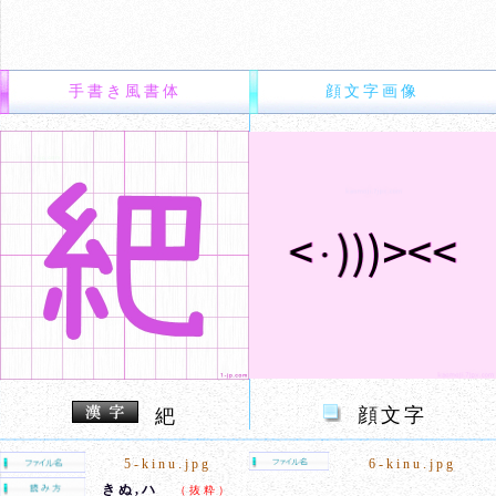
手書き風書体
顔文字画像
顔文字
紦
5-kinu.jpg
6-kinu.jpg
きぬ,ハ
（抜粋）