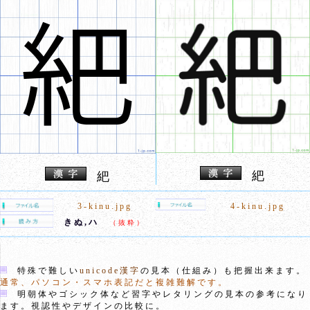
紦
紦
3-kinu.jpg
4-kinu.jpg
きぬ,ハ
（抜粋）
特殊で難しい
unicode漢字
の見本（仕組み）も把握出来ます。
通常、パソコン・スマホ表記だと複雑難解です。
明朝体やゴシック体など習字やレタリングの見本の参考になり
ます。視認性やデザインの比較に。