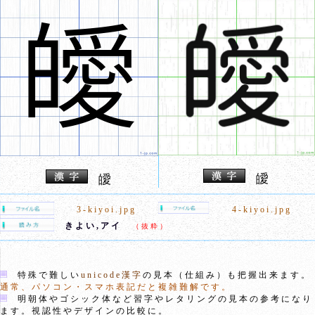
皧
皧
3-kiyoi.jpg
4-kiyoi.jpg
きよい,アイ
（抜粋）
特殊で難しい
unicode漢字
の見本（仕組み）も把握出来ます。
通常、パソコン・スマホ表記だと複雑難解です。
明朝体やゴシック体など習字やレタリングの見本の参考になり
ます。視認性やデザインの比較に。