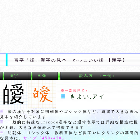
習字「皧」漢字の見本 かっこいい皧 【漢字】
漢字
画像
読み方 （一例）
皧
※一部抜粋です
きよい,アイ
皧
の漢字を対象に明朝体やゴシック体など、綺麗で大きな表示
見本を紹介しています
一般的に特殊なunicode漢字など通常表示では詳細な構造把握
が困難。大きな画像表示で把握できます
明朝体、ゴシック体、教科書体など習字やレタリングの基礎的
な見本に。
サイズ「
450x450
」