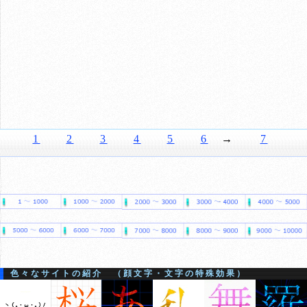
1
2
3
4
5
6
→
7
色々なサイトの紹介 （顔文字・文字の特殊効果）