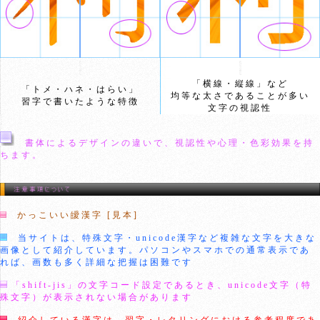
「横線・縦線」など
「トメ・ハネ・はらい」
均等な太さであることが多い
習字で書いたような特徴
文字の視認性
書体によるデザインの違いで、視認性や心理・色彩効果を持
ちます。
かっこいい皧漢字 [見本]
当サイトは、特殊文字・unicode漢字など複雑な文字を大きな
画像として紹介しています。パソコンやスマホでの通常表示であ
れば、画数も多く詳細な把握は困難です
「shift-jis」の文字コード設定であるとき、unicode文字（特
殊文字）が表示されない場合があります
紹介している漢字は、習字・レタリングにおける参考程度であ