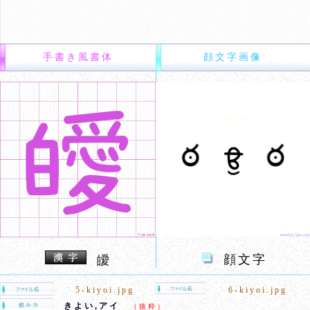
手書き風書体
顔文字画像
顔文字
皧
5-kiyoi.jpg
6-kiyoi.jpg
きよい,アイ
（抜粋）