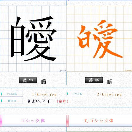
皧
皧
1-kiyoi.jpg
2-kiyoi.jpg
きよい,アイ
（抜粋）
ゴシック体
丸ゴシック体