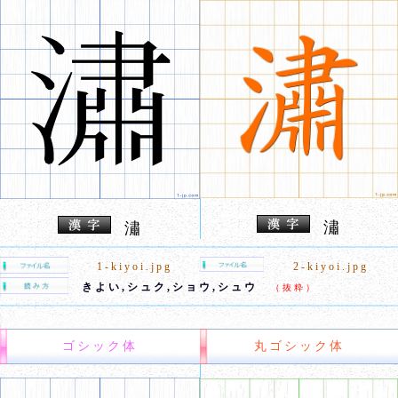
潚
潚
1-kiyoi.jpg
2-kiyoi.jpg
きよい,シュク,ショウ,シュウ
（抜粋）
ゴシック体
丸ゴシック体