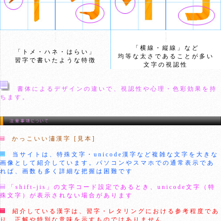
「横線・縦線」など
「トメ・ハネ・はらい」
均等な太さであることが多い
習字で書いたような特徴
文字の視認性
書体によるデザインの違いで、視認性や心理・色彩効果を持
ちます。
かっこいい潚漢字 [見本]
当サイトは、特殊文字・unicode漢字など複雑な文字を大きな
画像として紹介しています。パソコンやスマホでの通常表示であ
れば、画数も多く詳細な把握は困難です
「shift-jis」の文字コード設定であるとき、unicode文字（特
殊文字）が表示されない場合があります
紹介している漢字は、習字・レタリングにおける参考程度であ
り、正解や特別な意味を示すものではありません