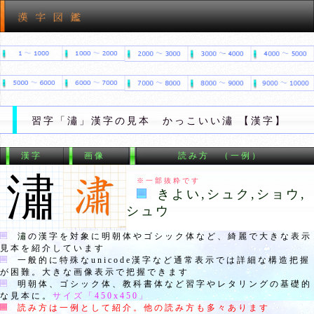
習字「潚」漢字の見本 かっこいい潚 【漢字】
漢字
画像
読み方 （一例）
潚
※一部抜粋です
きよい,シュク,ショウ,
シュウ
潚
の漢字を対象に明朝体やゴシック体など、綺麗で大きな表示
見本を紹介しています
一般的に特殊なunicode漢字など通常表示では詳細な構造把握
が困難。大きな画像表示で把握できます
明朝体、ゴシック体、教科書体など習字やレタリングの基礎的
な見本に。
サイズ「
450x450
」
読み方は一例として紹介。他の読み方も多々あります