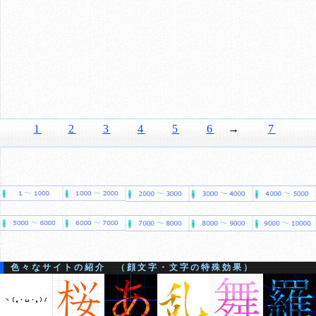
1
2
3
4
5
6
→
7
色々なサイトの紹介 （顔文字・文字の特殊効果）