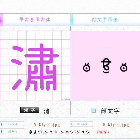
手書き風書体
顔文字画像
顔文字
潚
5-kiyoi.jpg
6-kiyoi.jpg
きよい,シュク,ショウ,シュウ
（抜粋）