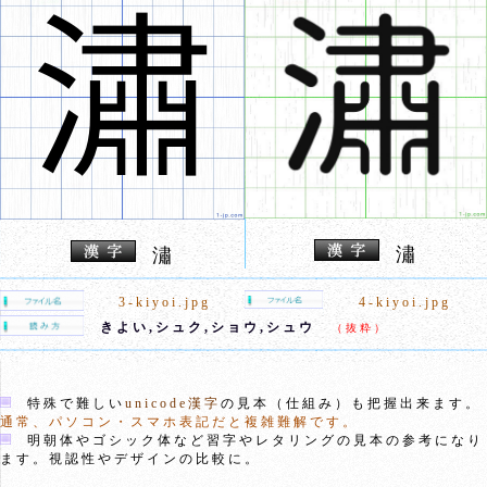
潚
潚
3-kiyoi.jpg
4-kiyoi.jpg
きよい,シュク,ショウ,シュウ
（抜粋）
特殊で難しい
unicode漢字
の見本（仕組み）も把握出来ます。
通常、パソコン・スマホ表記だと複雑難解です。
明朝体やゴシック体など習字やレタリングの見本の参考になり
ます。視認性やデザインの比較に。