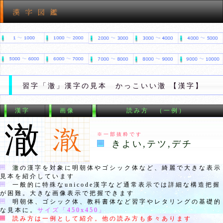
習字「澈」漢字の見本 かっこいい澈 【漢字】
漢字
画像
読み方 （一例）
澈
※一部抜粋です
きよい,テツ,デチ
澈
の漢字を対象に明朝体やゴシック体など、綺麗で大きな表示
見本を紹介しています
一般的に特殊なunicode漢字など通常表示では詳細な構造把握
が困難。大きな画像表示で把握できます
明朝体、ゴシック体、教科書体など習字やレタリングの基礎的
な見本に。
サイズ「
450x450
」
読み方は一例として紹介。他の読み方も多々あります