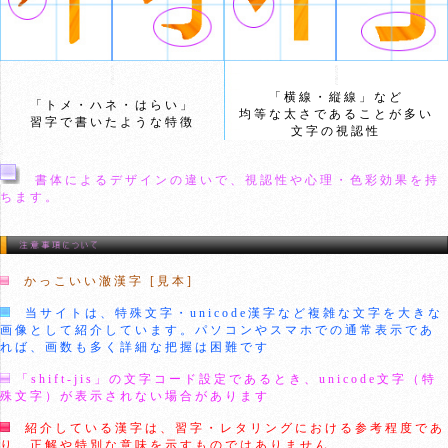
「横線・縦線」など
「トメ・ハネ・はらい」
均等な太さであることが多い
習字で書いたような特徴
文字の視認性
書体によるデザインの違いで、視認性や心理・色彩効果を持
ちます。
かっこいい澈漢字 [見本]
当サイトは、特殊文字・unicode漢字など複雑な文字を大きな
画像として紹介しています。パソコンやスマホでの通常表示であ
れば、画数も多く詳細な把握は困難です
「shift-jis」の文字コード設定であるとき、unicode文字（特
殊文字）が表示されない場合があります
紹介している漢字は、習字・レタリングにおける参考程度であ
り、正解や特別な意味を示すものではありません