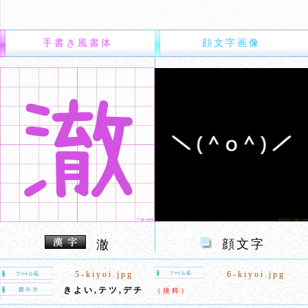
手書き風書体
顔文字画像
顔文字
澈
5-kiyoi.jpg
6-kiyoi.jpg
きよい,テツ,デチ
（抜粋）