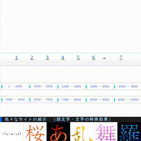
1
2
3
4
5
6
→
7
色々なサイトの紹介 （顔文字・文字の特殊効果）