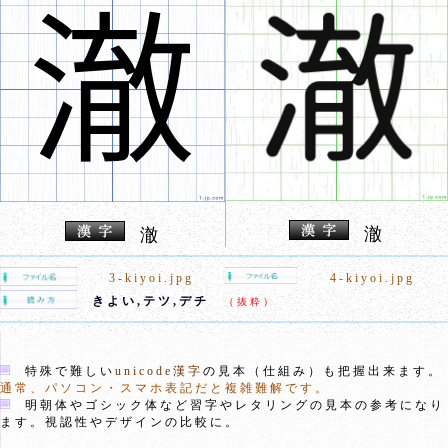
澈
澈
3-kiyoi.jpg
4-kiyoi.jpg
きよい,テツ,デチ
（抜粋）
特殊で難しい
unicode漢字
の見本（仕組み）も把握出来ます。
通常、パソコン・スマホ表記だと複雑難解です。
明朝体やゴシック体など習字やレタリングの見本の参考になり
ます。視認性やデザインの比較に。