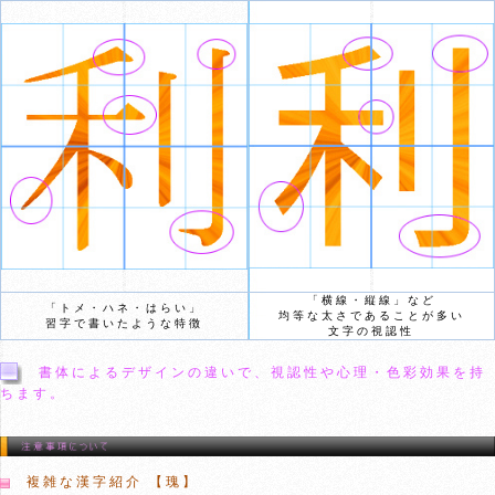
「横線・縦線」など
「トメ・ハネ・はらい」
均等な太さであることが多い
習字で書いたような特徴
文字の視認性
書体によるデザインの違いで、視認性や心理・色彩効果を持
ちます。
複雑な漢字紹介 【瑰】