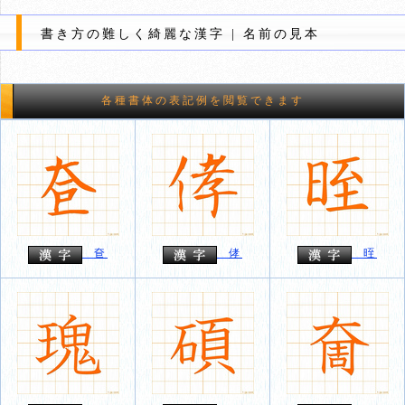
書き方の難しく綺麗な漢字 | 名前の見本
各種書体の表記例を閲覧できます
奆
侾
晊