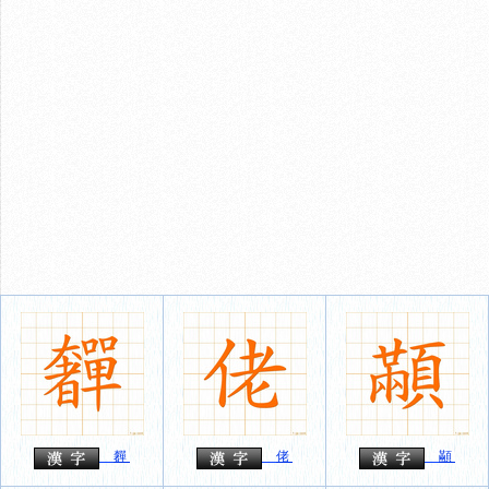
奲
佬
顢