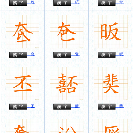
瑰
碩
奝
奃
夿
昄
丕
嚭
奜