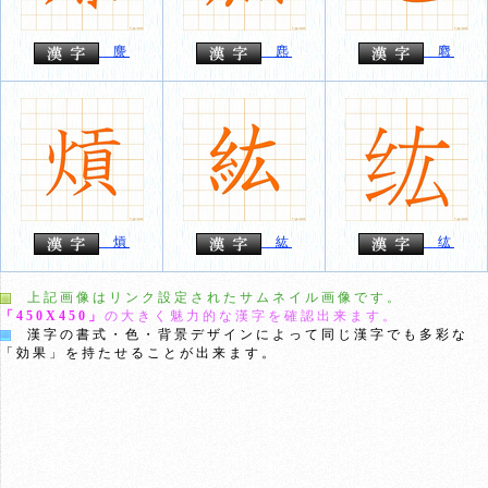
麖
麃
麅
熕
紘
纮
上記画像はリンク設定されたサムネイル画像です。
「450X450」
の大きく魅力的な漢字を確認出来ます。
漢字の書式・色・背景デザインによって同じ漢字でも多彩な
「効果」を持たせることが出来ます。