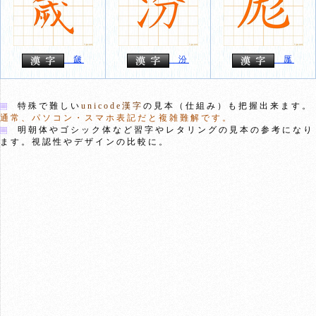
奯
汾
厖
特殊で難しい
unicode漢字
の見本（仕組み）も把握出来ます。
通常、パソコン・スマホ表記だと複雑難解です。
明朝体やゴシック体など習字やレタリングの見本の参考になり
ます。視認性やデザインの比較に。