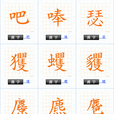
吧
唪
瑟
玃
蠼
貜